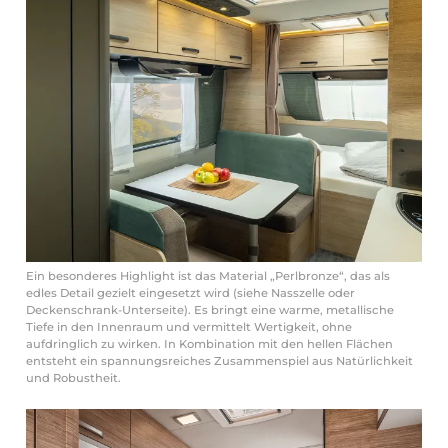
Ein besonderes Highlight ist das Material „Perlbronze“, das als
edles Detail gezielt eingesetzt wird (siehe Nasszelle oder
Deckenschrank-Unterseite). Es bringt eine warme, metallische
Tiefe in den Innenraum und vermittelt Wertigkeit, ohne
aufdringlich zu wirken. In Kombination mit den hellen Flächen
entsteht ein spannungsreiches Zusammenspiel aus Natürlichkeit
und Robustheit.