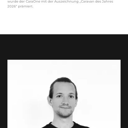
wurde der CaraOne mit der Auszeichnung „Caravan des Jahres
2026“ prämiert.